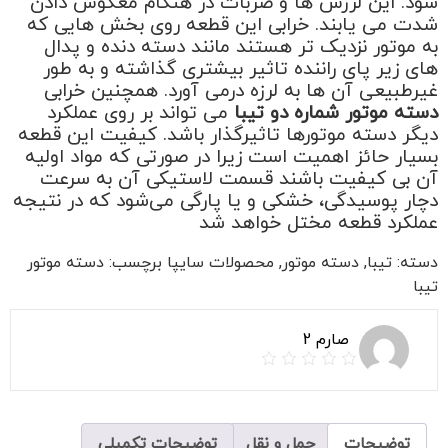
شود. این لرزش ها و ضربات در هنگام معکوس دادن
شدت می یابند. خرابی این قطعه روی بخش هایی که
به موتور نزدیک تر هستند مانند دسته دنده و پدال
های زیر پای راننده تاثیر بیشتری گذاشته و به طور
غیرطبیعی آن ها به لرزه درمی آورد. همچنین خرابی
دسته موتور شماره دو تیبا
می تواند بر روی عملکرد
دیگر دسته موتورها تاثیرگذار باشد. کیفیت این قطعه
بسیار حائز اهمیت است زیرا در صورتی که مواد اولیه
آن بی کیفیت باشند قسمت لاستیکی آن به سرعت
دچار پوسیدگی، خشکی و یا پارگی می‌شود که در نتیجه‌
عملکرد قطعه مختل خواهد شد
دسته:
تیبا
,
دسته موتور
,
محصولات سایپا
برچسب:
دسته موتور
تیبا
صارم 2
توضیحات
حمل و نقل
توضیحات تکمیلی